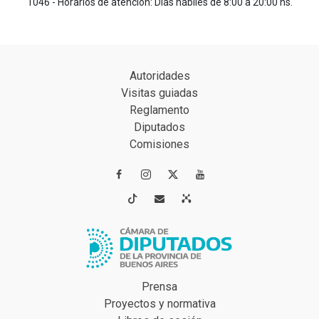
1046 - Horarios de atención: Días hábiles de 8:00 a 20:00 hs.
Autoridades
Visitas guiadas
Reglamento
Diputados
Comisiones




Prensa
Proyectos y normativa