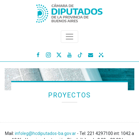




PROYECTOS
Mail:
infoleg@hcdiputados-ba.gov.ar
- Tel: 221 4297100 int: 1042 a