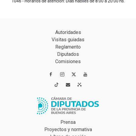
1046 - Horarios de atención: Días hábiles de 8:00 a 20:00 hs.
Autoridades
Visitas guiadas
Reglamento
Diputados
Comisiones




Prensa
Proyectos y normativa