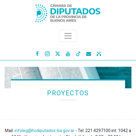




PROYECTOS
Mail:
infoleg@hcdiputados-ba.gov.ar
- Tel: 221 4297100 int: 1042 a