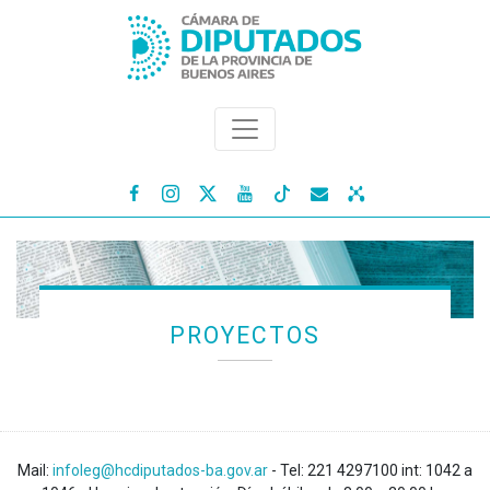




PROYECTOS
Mail:
infoleg@hcdiputados-ba.gov.ar
- Tel: 221 4297100 int: 1042 a