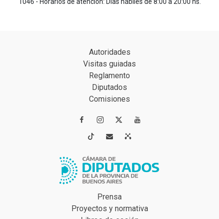
1046 - Horarios de atención: Días hábiles de 8:00 a 20:00 hs.
Autoridades
Visitas guiadas
Reglamento
Diputados
Comisiones




Prensa
Proyectos y normativa