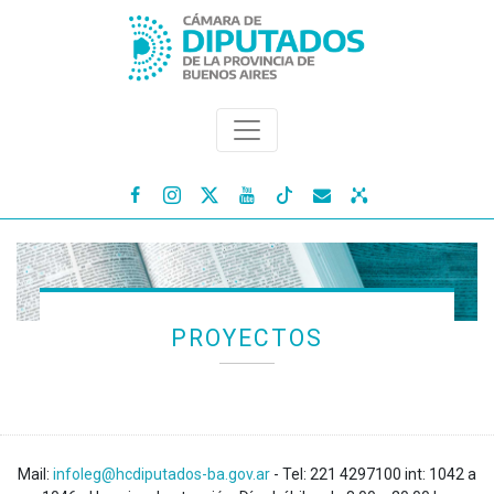




PROYECTOS
Mail:
infoleg@hcdiputados-ba.gov.ar
- Tel: 221 4297100 int: 1042 a