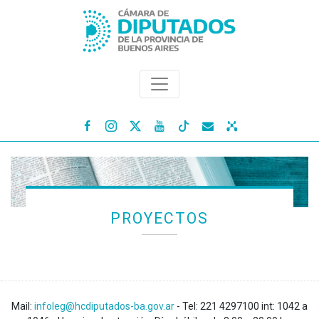




PROYECTOS
Mail:
infoleg@hcdiputados-ba.gov.ar
- Tel: 221 4297100 int: 1042 a