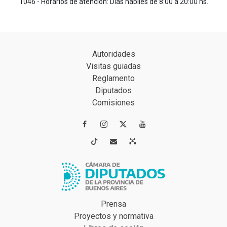
1046 - Horarios de atención: Días hábiles de 8:00 a 20:00 hs.
Autoridades
Visitas guiadas
Reglamento
Diputados
Comisiones




Prensa
Proyectos y normativa