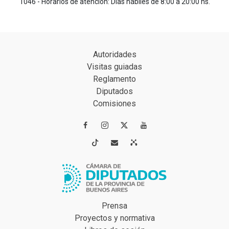
1046 - Horarios de atención: Días hábiles de 8:00 a 20:00 hs.
Autoridades
Visitas guiadas
Reglamento
Diputados
Comisiones




Prensa
Proyectos y normativa