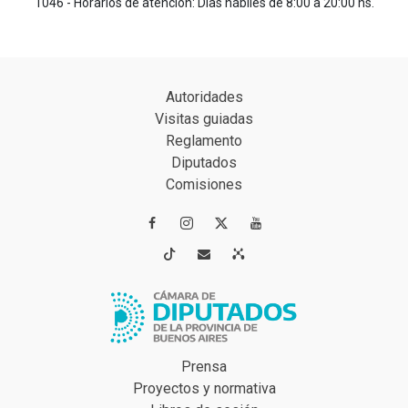
1046 - Horarios de atención: Días hábiles de 8:00 a 20:00 hs.
Autoridades
Visitas guiadas
Reglamento
Diputados
Comisiones




Prensa
Proyectos y normativa