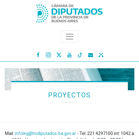




PROYECTOS
Mail:
infoleg@hcdiputados-ba.gov.ar
- Tel: 221 4297100 int: 1042 a