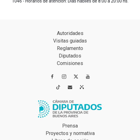
1046 - Horarios de atención: Días hábiles de 8:00 a 20:00 hs.
Autoridades
Visitas guiadas
Reglamento
Diputados
Comisiones




Prensa
Proyectos y normativa