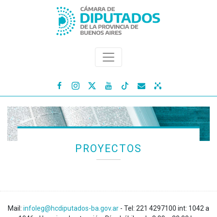




PROYECTOS
Mail:
infoleg@hcdiputados-ba.gov.ar
- Tel: 221 4297100 int: 1042 a