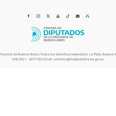




incia de Buenos Aires | Todos los derechos reservados. La Plata, Buenos Aires
(54) 0221 - 4297100 | Email: contacto@hcdiputados-ba.gov.ar