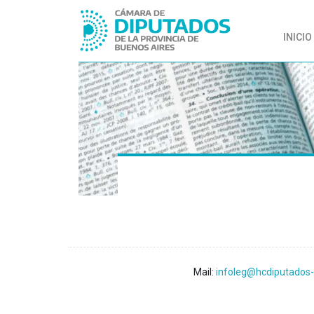
INICIO
Mail:
infoleg@hcdiputados-