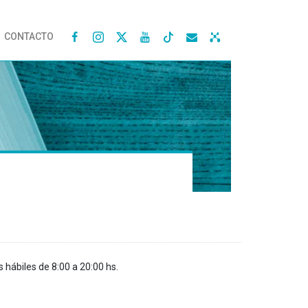
CONTACTO




s hábiles de 8:00 a 20:00 hs.