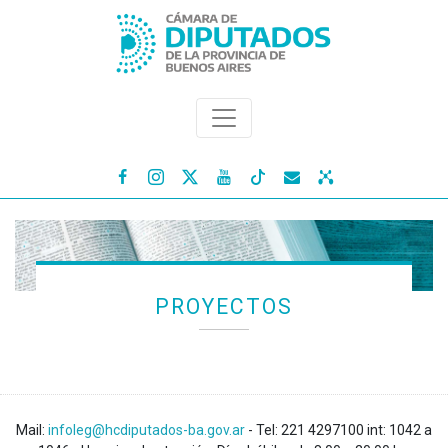




PROYECTOS
Mail:
infoleg@hcdiputados-ba.gov.ar
- Tel: 221 4297100 int: 1042 a