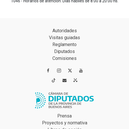
1046 - Horarios de atención: Días hábiles de 8:00 a 20:00 hs.
Autoridades
Visitas guiadas
Reglamento
Diputados
Comisiones




Prensa
Proyectos y normativa