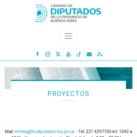




PROYECTOS
Mail:
infoleg@hcdiputados-ba.gov.ar
- Tel: 221 4297100 int: 1042 a