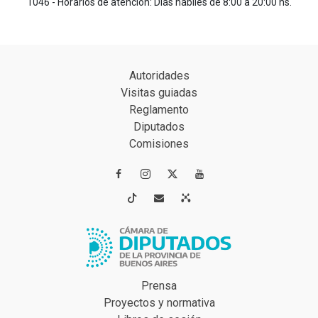
1046 - Horarios de atención: Días hábiles de 8:00 a 20:00 hs.
Autoridades
Visitas guiadas
Reglamento
Diputados
Comisiones




Prensa
Proyectos y normativa