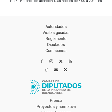
1046 - Horarios de atención: Días hábiles de 8:00 a 20:00 hs.
Autoridades
Visitas guiadas
Reglamento
Diputados
Comisiones




Prensa
Proyectos y normativa