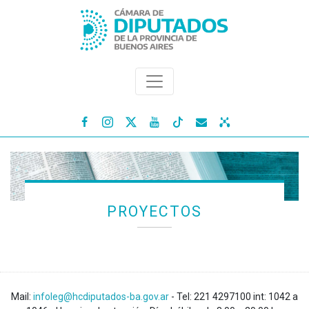




PROYECTOS
Mail:
infoleg@hcdiputados-ba.gov.ar
- Tel: 221 4297100 int: 1042 a