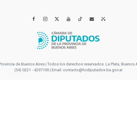




incia de Buenos Aires | Todos los derechos reservados. La Plata, Buenos Aires
(54) 0221 - 4297100 | Email: contacto@hcdiputados-ba.gov.ar