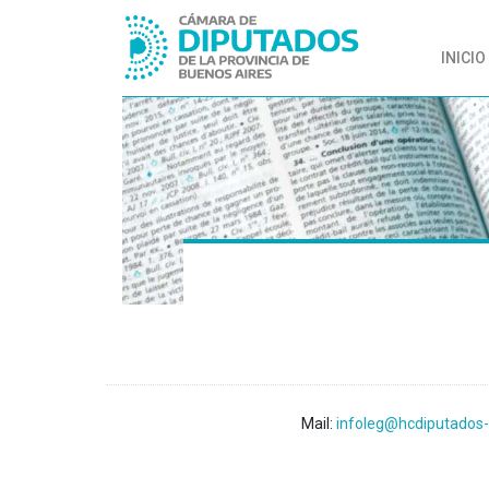
INICIO
Mail:
infoleg@hcdiputados-