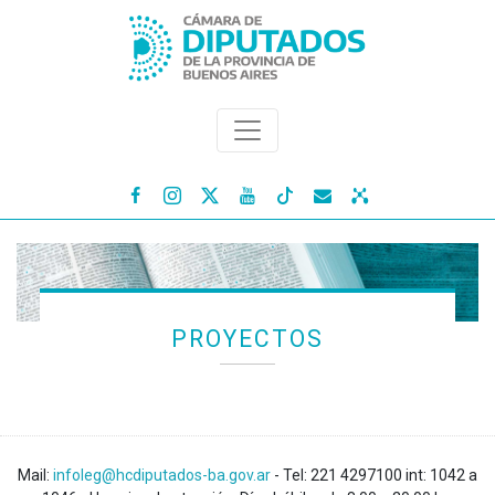




PROYECTOS
Mail:
infoleg@hcdiputados-ba.gov.ar
- Tel: 221 4297100 int: 1042 a