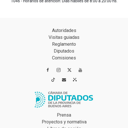
1046 - Horarios de atención: Días hábiles de 8:00 a 20:00 hs.
Autoridades
Visitas guiadas
Reglamento
Diputados
Comisiones




Prensa
Proyectos y normativa