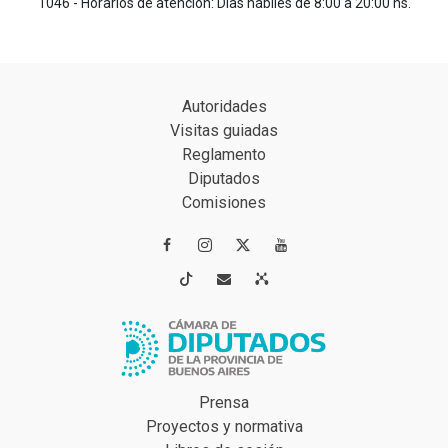
1046 - Horarios de atención: Días hábiles de 8:00 a 20:00 hs.
Autoridades
Visitas guiadas
Reglamento
Diputados
Comisiones




Prensa
Proyectos y normativa