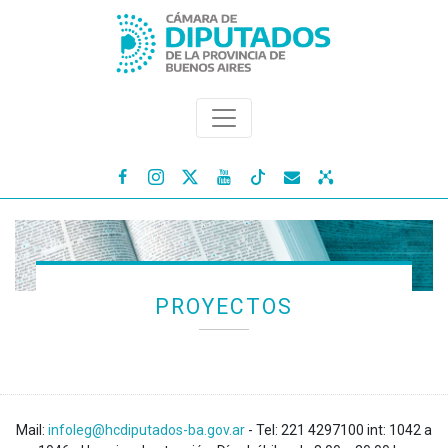




PROYECTOS
Mail:
infoleg@hcdiputados-ba.gov.ar
- Tel: 221 4297100 int: 1042 a