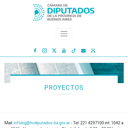




PROYECTOS
Mail:
infoleg@hcdiputados-ba.gov.ar
- Tel: 221 4297100 int: 1042 a