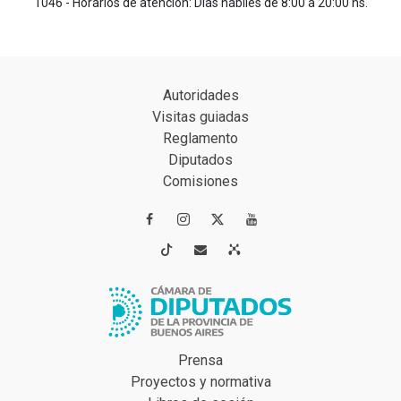
1046 - Horarios de atención: Días hábiles de 8:00 a 20:00 hs.
Autoridades
Visitas guiadas
Reglamento
Diputados
Comisiones




Prensa
Proyectos y normativa