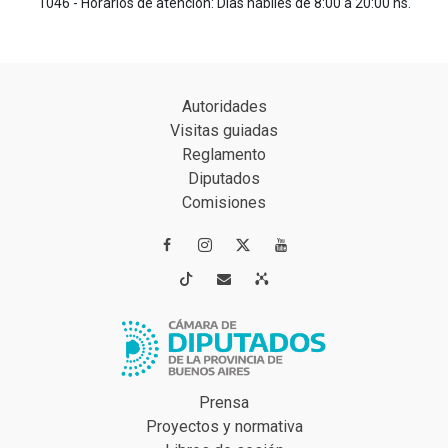
1046 - Horarios de atención: Días hábiles de 8:00 a 20:00 hs.
Autoridades
Visitas guiadas
Reglamento
Diputados
Comisiones




Prensa
Proyectos y normativa