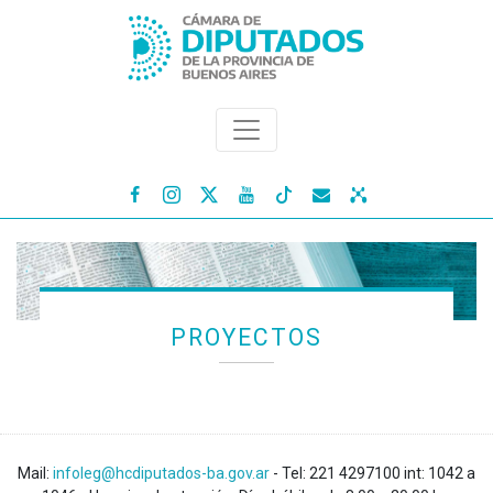




PROYECTOS
Mail:
infoleg@hcdiputados-ba.gov.ar
- Tel: 221 4297100 int: 1042 a