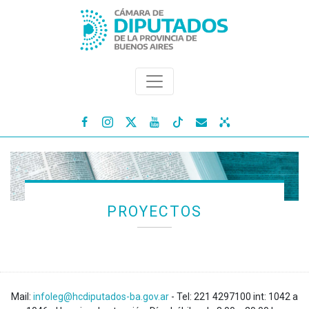




PROYECTOS
Mail:
infoleg@hcdiputados-ba.gov.ar
- Tel: 221 4297100 int: 1042 a