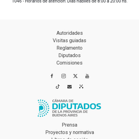
1046 - Horarios de atención: Días hábiles de 8:00 a 20:00 hs.
Autoridades
Visitas guiadas
Reglamento
Diputados
Comisiones




Prensa
Proyectos y normativa