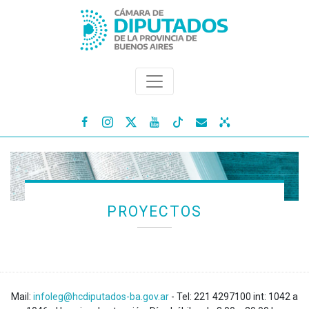




PROYECTOS
Mail:
infoleg@hcdiputados-ba.gov.ar
- Tel: 221 4297100 int: 1042 a