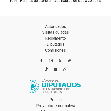
1046 - Horarios de atención: Días hábiles de 8:00 a 20:00 hs.
Autoridades
Visitas guiadas
Reglamento
Diputados
Comisiones




Prensa
Proyectos y normativa