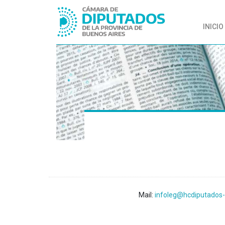
INICIO
Mail:
infoleg@hcdiputados-