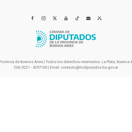




incia de Buenos Aires | Todos los derechos reservados. La Plata, Buenos Aires
(54) 0221 - 4297100 | Email: contacto@hcdiputados-ba.gov.ar