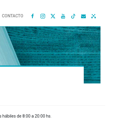
CONTACTO




s hábiles de 8:00 a 20:00 hs.