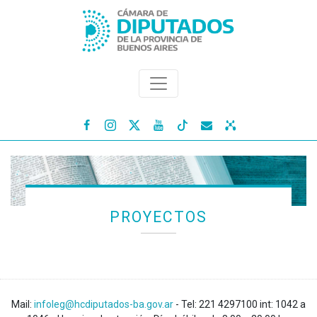




PROYECTOS
Mail:
infoleg@hcdiputados-ba.gov.ar
- Tel: 221 4297100 int: 1042 a