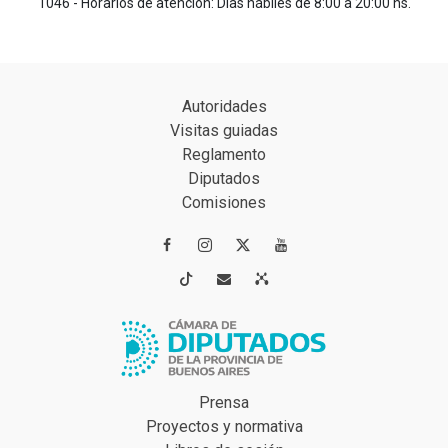
1046 - Horarios de atención: Días hábiles de 8:00 a 20:00 hs.
Autoridades
Visitas guiadas
Reglamento
Diputados
Comisiones




Prensa
Proyectos y normativa