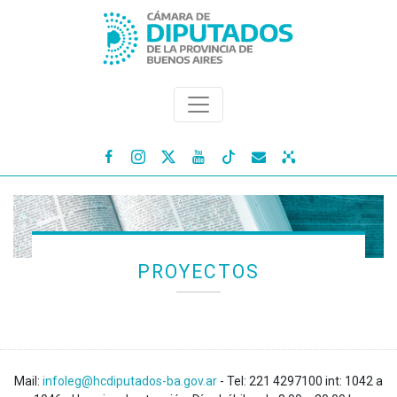




PROYECTOS
Mail:
infoleg@hcdiputados-ba.gov.ar
- Tel: 221 4297100 int: 1042 a