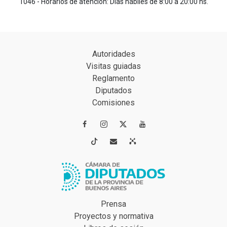
1046 - Horarios de atención: Días hábiles de 8:00 a 20:00 hs.
Autoridades
Visitas guiadas
Reglamento
Diputados
Comisiones




Prensa
Proyectos y normativa