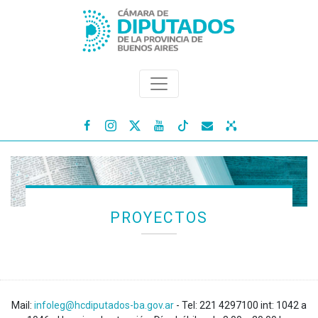




PROYECTOS
Mail:
infoleg@hcdiputados-ba.gov.ar
- Tel: 221 4297100 int: 1042 a