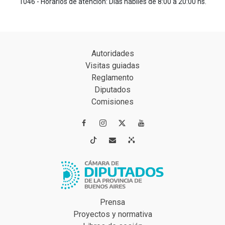
1046 - Horarios de atención: Días hábiles de 8:00 a 20:00 hs.
Autoridades
Visitas guiadas
Reglamento
Diputados
Comisiones




Prensa
Proyectos y normativa