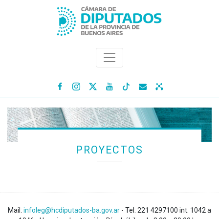




PROYECTOS
Mail:
infoleg@hcdiputados-ba.gov.ar
- Tel: 221 4297100 int: 1042 a