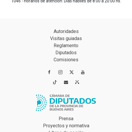
1046 - Horarios de atención: Días hábiles de 8:00 a 20:00 hs.
Autoridades
Visitas guiadas
Reglamento
Diputados
Comisiones




Prensa
Proyectos y normativa