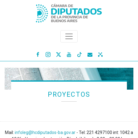




PROYECTOS
Mail:
infoleg@hcdiputados-ba.gov.ar
- Tel: 221 4297100 int: 1042 a