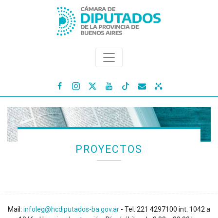




PROYECTOS
Mail:
infoleg@hcdiputados-ba.gov.ar
- Tel: 221 4297100 int: 1042 a