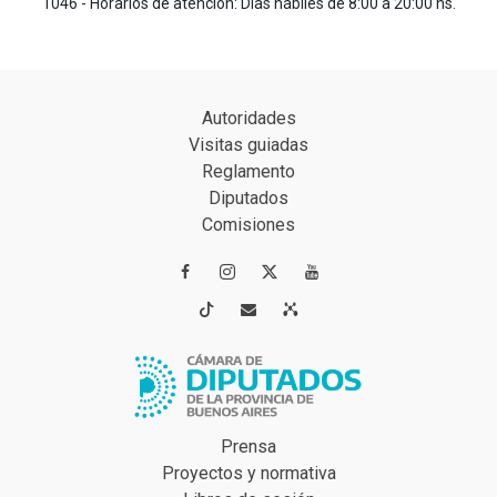
1046 - Horarios de atención: Días hábiles de 8:00 a 20:00 hs.
Autoridades
Visitas guiadas
Reglamento
Diputados
Comisiones




Prensa
Proyectos y normativa