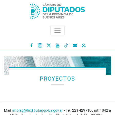




PROYECTOS
Mail:
infoleg@hcdiputados-ba.gov.ar
- Tel: 221 4297100 int: 1042 a