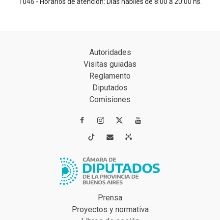
1046 - Horarios de atención: Días hábiles de 8:00 a 20:00 hs.
Autoridades
Visitas guiadas
Reglamento
Diputados
Comisiones




Prensa
Proyectos y normativa