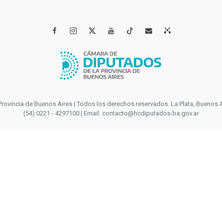




incia de Buenos Aires | Todos los derechos reservados. La Plata, Buenos Aires
(54) 0221 - 4297100 | Email: contacto@hcdiputados-ba.gov.ar