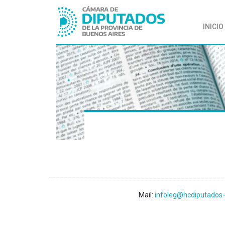
INICIO
Mail:
infoleg@hcdiputados-