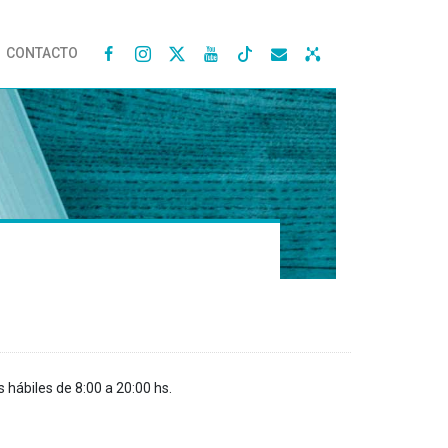
CONTACTO




s hábiles de 8:00 a 20:00 hs.