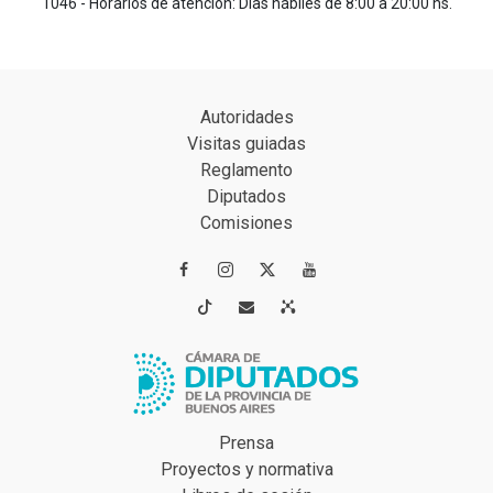
1046 - Horarios de atención: Días hábiles de 8:00 a 20:00 hs.
Autoridades
Visitas guiadas
Reglamento
Diputados
Comisiones




Prensa
Proyectos y normativa