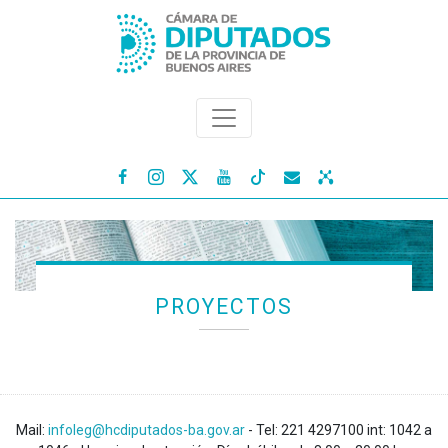




PROYECTOS
Mail:
infoleg@hcdiputados-ba.gov.ar
- Tel: 221 4297100 int: 1042 a