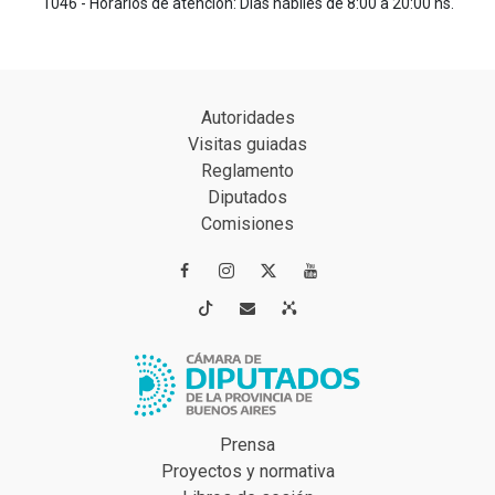
1046 - Horarios de atención: Días hábiles de 8:00 a 20:00 hs.
Autoridades
Visitas guiadas
Reglamento
Diputados
Comisiones




Prensa
Proyectos y normativa