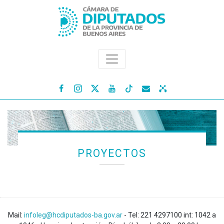




PROYECTOS
Mail:
infoleg@hcdiputados-ba.gov.ar
- Tel: 221 4297100 int: 1042 a