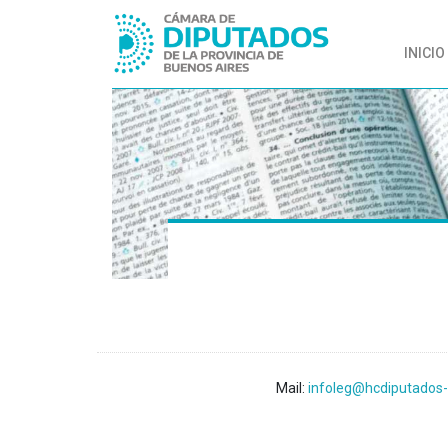
INICIO
Mail:
infoleg@hcdiputados-