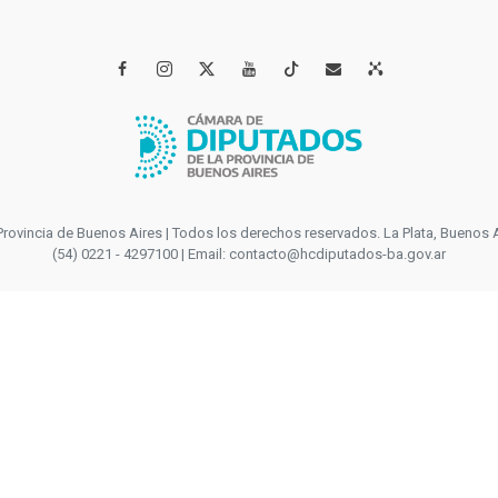




incia de Buenos Aires | Todos los derechos reservados. La Plata, Buenos Aires
(54) 0221 - 4297100 | Email: contacto@hcdiputados-ba.gov.ar