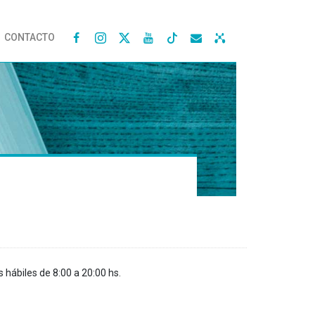
CONTACTO




s hábiles de 8:00 a 20:00 hs.