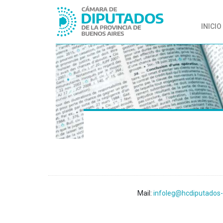
INICIO
Mail:
infoleg@hcdiputados-