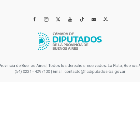




incia de Buenos Aires | Todos los derechos reservados. La Plata, Buenos Aires
(54) 0221 - 4297100 | Email: contacto@hcdiputados-ba.gov.ar