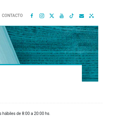
CONTACTO




s hábiles de 8:00 a 20:00 hs.