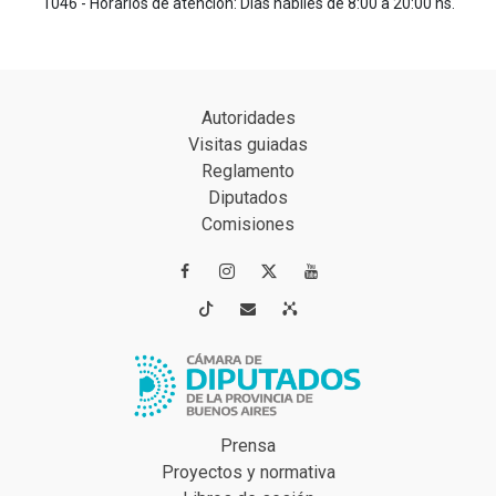
1046 - Horarios de atención: Días hábiles de 8:00 a 20:00 hs.
Autoridades
Visitas guiadas
Reglamento
Diputados
Comisiones




Prensa
Proyectos y normativa