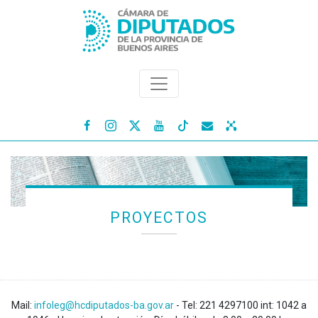




PROYECTOS
Mail:
infoleg@hcdiputados-ba.gov.ar
- Tel: 221 4297100 int: 1042 a