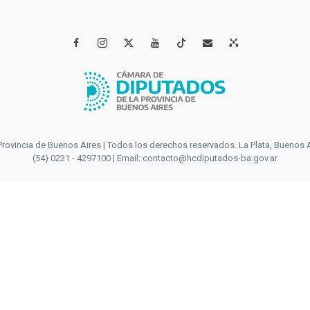




incia de Buenos Aires | Todos los derechos reservados. La Plata, Buenos Aires
(54) 0221 - 4297100 | Email: contacto@hcdiputados-ba.gov.ar