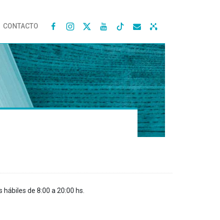
CONTACTO




s hábiles de 8:00 a 20:00 hs.