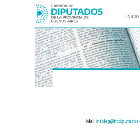
INICIO
Mail:
infoleg@hcdiputados-