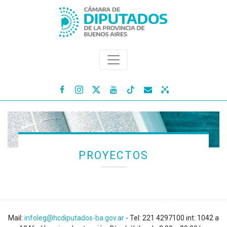




PROYECTOS
Mail:
infoleg@hcdiputados-ba.gov.ar
- Tel: 221 4297100 int: 1042 a