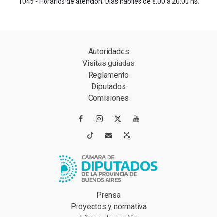
1046 - Horarios de atención: Días hábiles de 8:00 a 20:00 hs.
Autoridades
Visitas guiadas
Reglamento
Diputados
Comisiones




Prensa
Proyectos y normativa