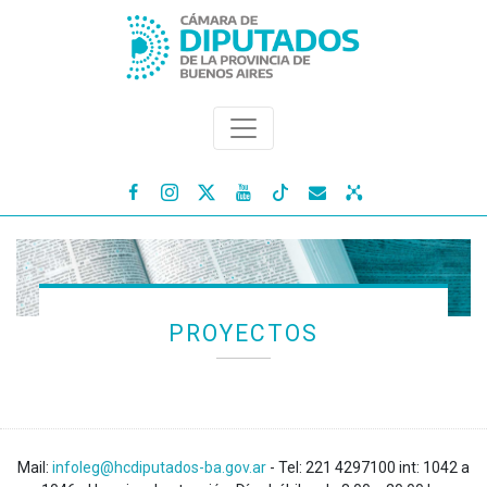




PROYECTOS
Mail:
infoleg@hcdiputados-ba.gov.ar
- Tel: 221 4297100 int: 1042 a