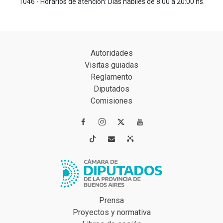
1046 - Horarios de atención: Días hábiles de 8:00 a 20:00 hs.
Autoridades
Visitas guiadas
Reglamento
Diputados
Comisiones




Prensa
Proyectos y normativa