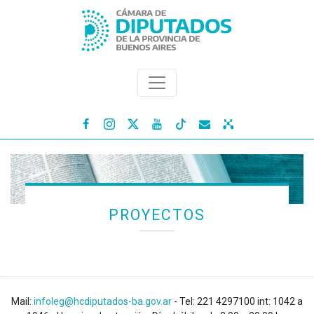




PROYECTOS
Mail:
infoleg@hcdiputados-ba.gov.ar
- Tel: 221 4297100 int: 1042 a