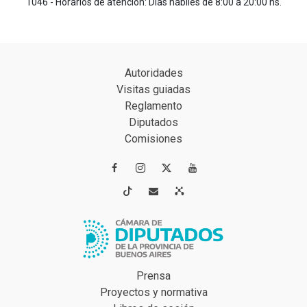
1046 - Horarios de atención: Días hábiles de 8:00 a 20:00 hs.
Autoridades
Visitas guiadas
Reglamento
Diputados
Comisiones




Prensa
Proyectos y normativa