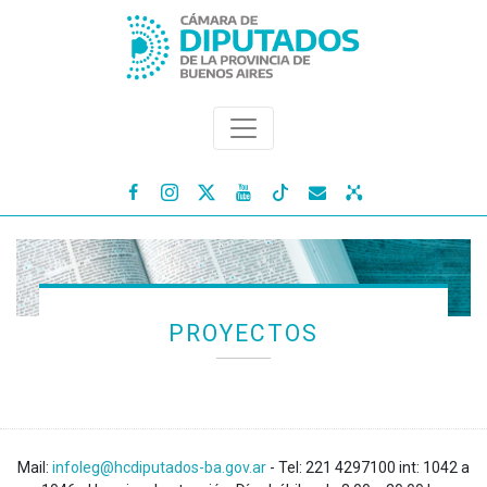




PROYECTOS
Mail:
infoleg@hcdiputados-ba.gov.ar
- Tel: 221 4297100 int: 1042 a