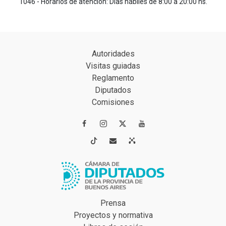
1046 - Horarios de atención: Días hábiles de 8:00 a 20:00 hs.
Autoridades
Visitas guiadas
Reglamento
Diputados
Comisiones




Prensa
Proyectos y normativa