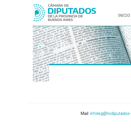
INICIO
Mail:
infoleg@hcdiputados-