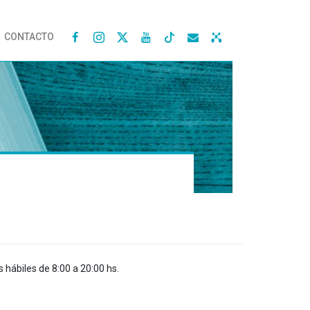
CONTACTO




s hábiles de 8:00 a 20:00 hs.