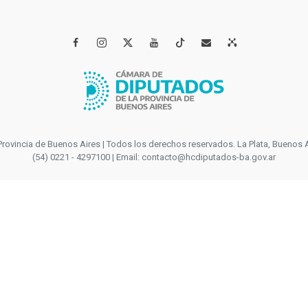




incia de Buenos Aires | Todos los derechos reservados. La Plata, Buenos Aires
(54) 0221 - 4297100 | Email: contacto@hcdiputados-ba.gov.ar