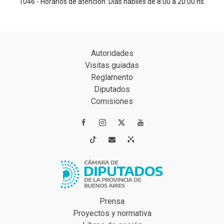
1046 - Horarios de atención: Días hábiles de 8:00 a 20:00 hs.
Autoridades
Visitas guiadas
Reglamento
Diputados
Comisiones




Prensa
Proyectos y normativa