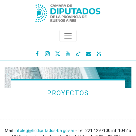




PROYECTOS
Mail:
infoleg@hcdiputados-ba.gov.ar
- Tel: 221 4297100 int: 1042 a