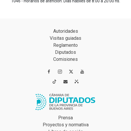
1046 - Horarios de atención: Días hábiles de 8:00 a 20:00 hs.
Autoridades
Visitas guiadas
Reglamento
Diputados
Comisiones




Prensa
Proyectos y normativa