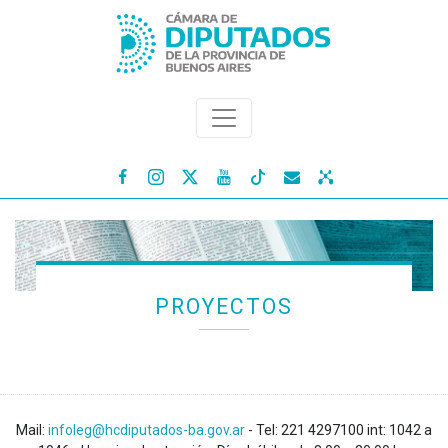




PROYECTOS
Mail:
infoleg@hcdiputados-ba.gov.ar
- Tel: 221 4297100 int: 1042 a