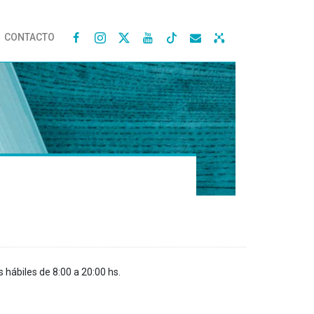
CONTACTO




s hábiles de 8:00 a 20:00 hs.