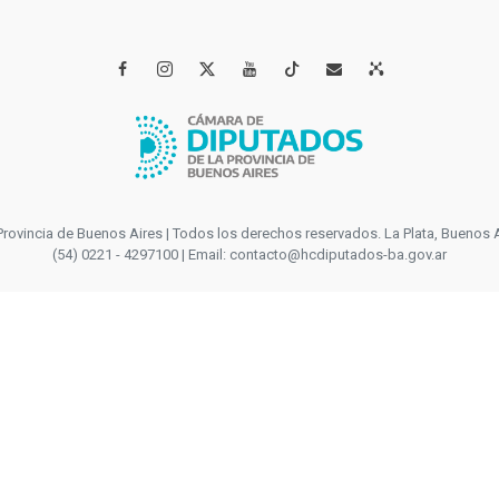




incia de Buenos Aires | Todos los derechos reservados. La Plata, Buenos Aires
(54) 0221 - 4297100 | Email: contacto@hcdiputados-ba.gov.ar