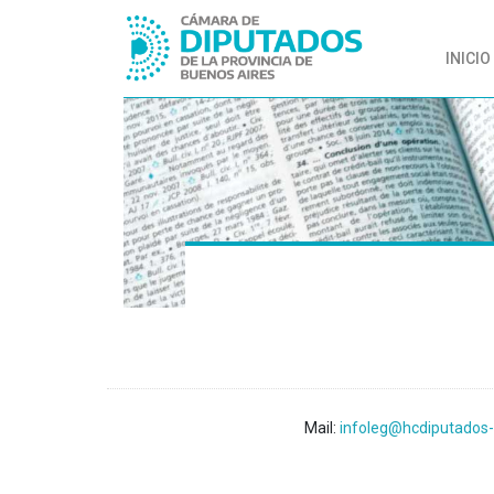
INICIO
Mail:
infoleg@hcdiputados-