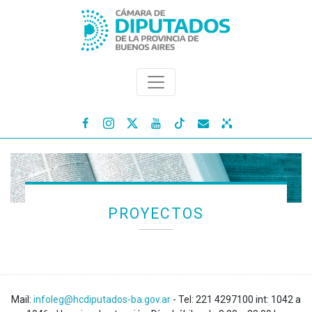




PROYECTOS
Mail:
infoleg@hcdiputados-ba.gov.ar
- Tel: 221 4297100 int: 1042 a