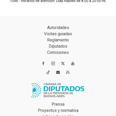
1046 - Horarios de atención: Días hábiles de 8:00 a 20:00 hs.
Autoridades
Visitas guiadas
Reglamento
Diputados
Comisiones




Prensa
Proyectos y normativa