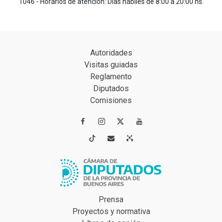
1046 - Horarios de atención: Días hábiles de 8:00 a 20:00 hs.
Autoridades
Visitas guiadas
Reglamento
Diputados
Comisiones




Prensa
Proyectos y normativa