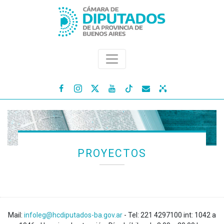




PROYECTOS
Mail:
infoleg@hcdiputados-ba.gov.ar
- Tel: 221 4297100 int: 1042 a