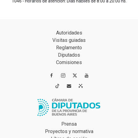
1046 - Horarios de atención: Días hábiles de 8:00 a 20:00 hs.
Autoridades
Visitas guiadas
Reglamento
Diputados
Comisiones




Prensa
Proyectos y normativa