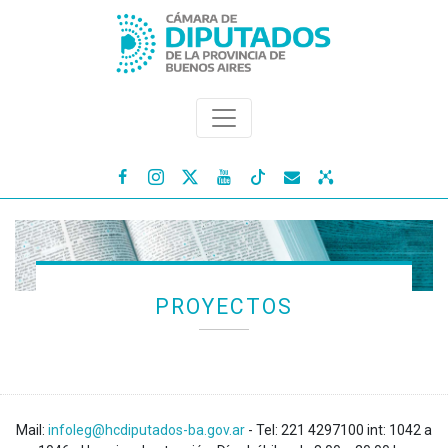




PROYECTOS
Mail:
infoleg@hcdiputados-ba.gov.ar
- Tel: 221 4297100 int: 1042 a