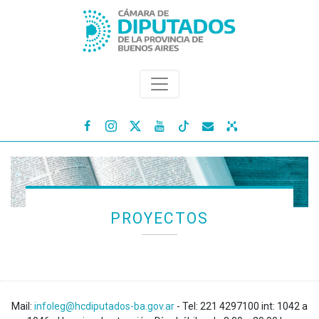




PROYECTOS
Mail:
infoleg@hcdiputados-ba.gov.ar
- Tel: 221 4297100 int: 1042 a