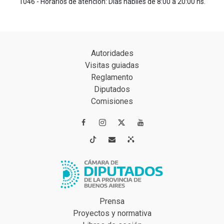
1046 - Horarios de atención: Días hábiles de 8:00 a 20:00 hs.
Autoridades
Visitas guiadas
Reglamento
Diputados
Comisiones




Prensa
Proyectos y normativa