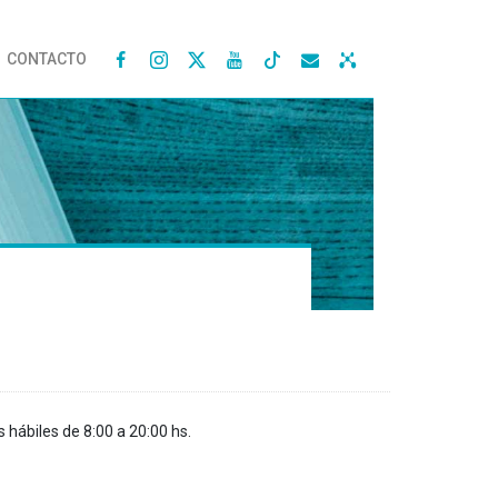
CONTACTO




s hábiles de 8:00 a 20:00 hs.