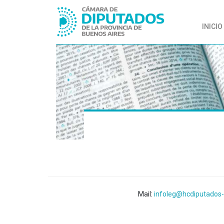
INICIO
Mail:
infoleg@hcdiputados-