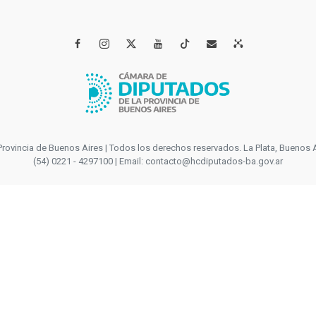




incia de Buenos Aires | Todos los derechos reservados. La Plata, Buenos Aires
(54) 0221 - 4297100 | Email: contacto@hcdiputados-ba.gov.ar