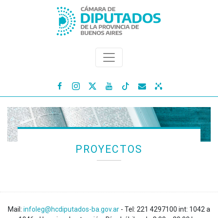




PROYECTOS
Mail:
infoleg@hcdiputados-ba.gov.ar
- Tel: 221 4297100 int: 1042 a