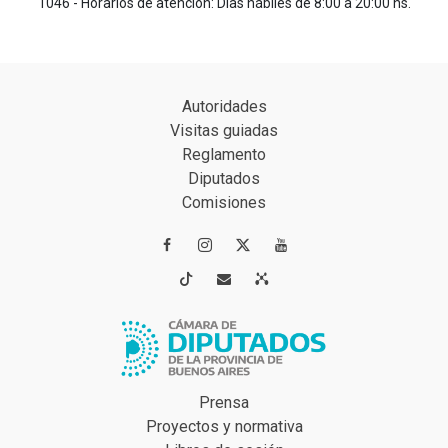
1046 - Horarios de atención: Días hábiles de 8:00 a 20:00 hs.
Autoridades
Visitas guiadas
Reglamento
Diputados
Comisiones




Prensa
Proyectos y normativa