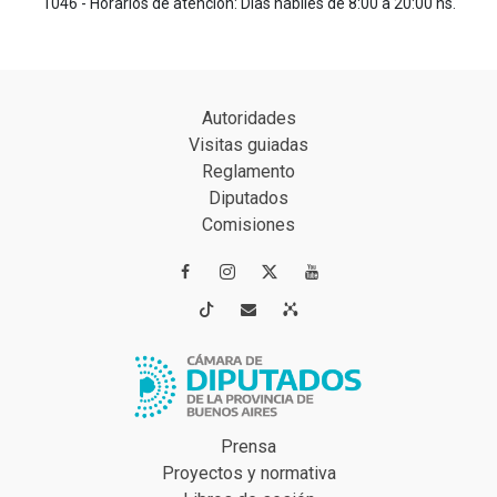
1046 - Horarios de atención: Días hábiles de 8:00 a 20:00 hs.
Autoridades
Visitas guiadas
Reglamento
Diputados
Comisiones




Prensa
Proyectos y normativa