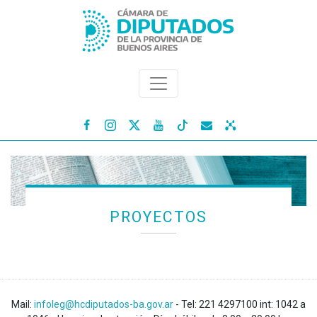




PROYECTOS
Mail:
infoleg@hcdiputados-ba.gov.ar
- Tel: 221 4297100 int: 1042 a