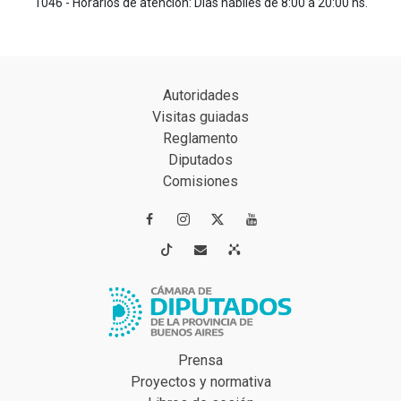
1046 - Horarios de atención: Días hábiles de 8:00 a 20:00 hs.
Autoridades
Visitas guiadas
Reglamento
Diputados
Comisiones




Prensa
Proyectos y normativa