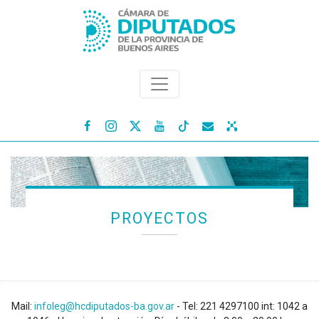




PROYECTOS
Mail:
infoleg@hcdiputados-ba.gov.ar
- Tel: 221 4297100 int: 1042 a